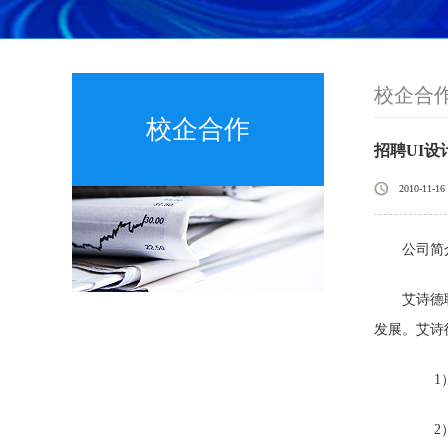
校企合
校企合作
招聘UI
2010-11-16
公司简
艾诗德联
发展。艾诗
1）
2）移