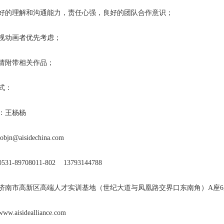
好的理解和沟通能力，责任心强，良好的团队合作意识；
视动画者优先考虑；
请附带相关作品；
式：
：王杨杨
jn@aisidechina.com
31-89708011-802 13793144788
济南市高新区高端人才实训基地（世纪大道与凤凰路交界口东南角）A座6
.aisidealliance.com