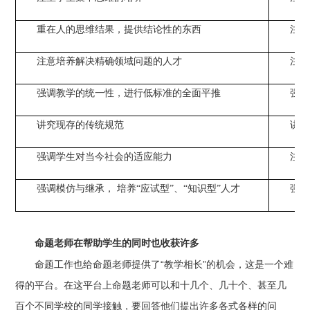
重在人的思维结果，提供结论性的东西
注重
注意培养解决精确领域问题的人才
注意
强调教学的统一性，进行低标准的全面平推
强调
讲究现存的传统规范
讲究
强调学生对当今社会的适应能力
注重
强调模仿与继承， 培养“应试型”、“知识型”人才
强调
命题老师在帮助学生的同时也收获许多
命题工作也给命题老师提供了“教学相长”的机会，这是一个难
得的平台。在这平台上命题老师可以和十几个、几十个、甚至几
百个不同学校的同学接触，要回答他们提出许多各式各样的问