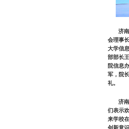
济
会理事
大学信
部部长
院信息
军，院
礼。
济
们表示
来学校
创新意