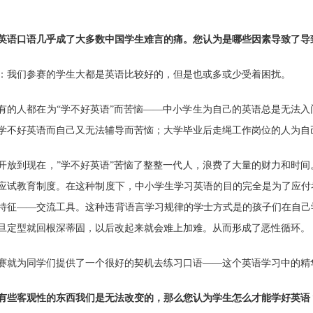
英语口语几乎成了大多数中国学生难言的痛。您认为是哪些因素导致了导
：我们参赛的学生大都是英语比较好的，但是也或多或少受着困扰。
有的人都在为“学不好英语”而苦恼——中小学生为自己的英语总是无法
学不好英语而自己又无法辅导而苦恼；大学毕业后走绳工作岗位的人为自
开放到现在，
”
学不好英语
”
苦恼了整整一代人，浪费了大量的财力和时间
应试教育制度。在这种制度下，中小学生学习英语的目的完全是为了应付
特征——交流工具。这种违背语言学习规律的学士方式是的孩子们在自己
旦定型就回根深蒂固，以后改起来就会难上加难。从而形成了恶性循环。
赛就为同学们提供了一个很好的契机去练习口语——这个英语学习中的精
有些客观性的东西我们是无法改变的，那么您认为学生怎么才能学好英语