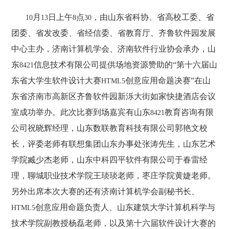
月
日上午
点
，由山东省科协、省高校工委、省
10
13
8
30
团委、省发改委、省经信委、省教育厅、齐鲁软件园发展
中心主办，济南计算机学会、济南软件行业协会承办，山
东
信息技术有限公司提供场地资源赞助的“第十六届山
8421
东省大学生软件设计大赛
创意应用命题决赛”在山
HTML5
东省济南市高新区齐鲁软件园新泺大街如家快捷酒店会议
室成功举办。此次比赛到场嘉宾有山东
教育咨询有限
8421
公司祝晓辉经理，山东数联教育科技有限公司郭艳文校
长，评委老师有联想集团山东办事处张涛先生，山东艺术
学院臧少杰老师，山东中科四平软件有限公司于春雷经
理，聊城职业技术学院王琰琰老师，枣庄学院黄婕老师。
另外出席本次大赛的还有济南计算机学会副秘书长、
创意应用命题负责人、山东建筑大学计算机科学与
HTML5
技术学院副教授杨磊老师，以及第十六届软件设计大赛的