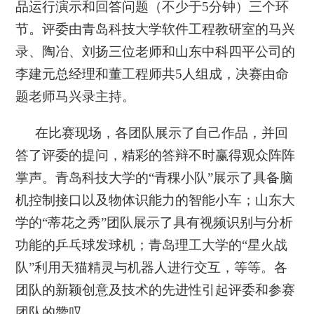
品运行演示和回答问题（不少于
5
分钟）三个环
节。评委由青岛科技大学软件工程教研室的马兴
录、陶冶、刘扬三位老师和山东中科四平公司的
李建元总经理和董工程师共
5
人组成，决赛由命
题老师马兴录主持。
在比赛现场，各团队展示了自己作品，并回
答了评委的提问，精彩的答辩不时赢得观众阵阵
掌声。青岛科技大学的“青稞小队”展示了具备脑
机控制接口以及物体识能力的智能小车；山东大
学的“蒂花之秀”团队展示了具有视频识别与分析
功能的乒乓球发球机；青岛理工大学的“星火战
队”利用天猫精灵与机器人进行交互，等等。各
团队的新颖创意及技术的先进性引起评委和参赛
团队的赞叹。