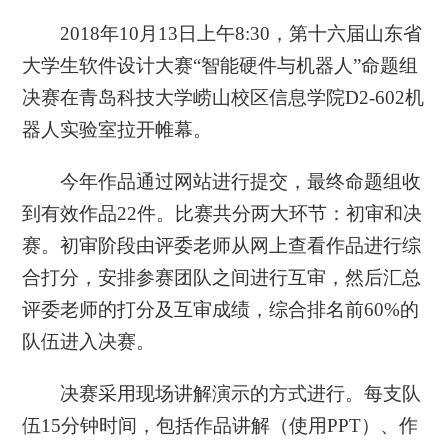
2018
年
10
月
13
日上午
8:30
，第十六届山东省
大学生软件设计大赛“智能硬件与机器人”命题组
决赛在青岛科技大学崂山校区信息学院
D2-602
机
器人实验室拉开帷幕。
今年作品通过网站进行提交，最终命题组收
到有效作品
22
件。比赛共分两大环节：初审和决
赛。初审阶段由评委老师从网上查看作品进行综
合打分，安排参赛团队之间进行互审，然后汇总
评委老师的打分及互审成绩，综合排名前
60%
的
队伍进入决赛。
决赛采用现场讲解演示的方式进行。每支队
伍
15
分钟时间，包括作品讲解（使用
PPT
）、作